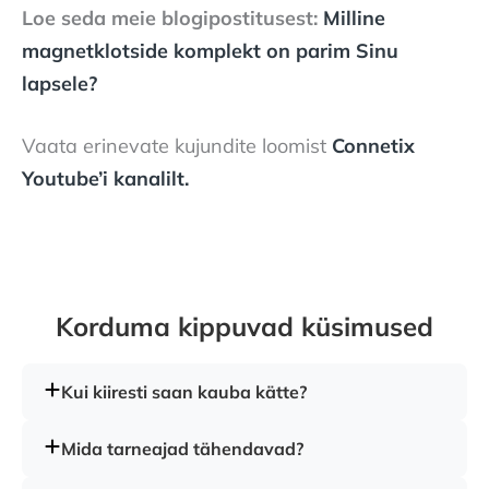
Loe seda meie blogipostitusest:
Milline
magnetklotside komplekt on parim Sinu
lapsele?
Vaata erinevate kujundite loomist
Connetix
Youtube’i kanalilt.
Korduma kippuvad küsimused
Kui kiiresti saan kauba kätte?
Laotooted
- kui toode on meie laos olemas (
märkega
Mida tarneajad tähendavad?
LAOS
), jõuab pakk sinuni tavaliselt 1–3 tööpäevaga,
olenevalt piirkonnast. Soovi korral saad tootele tulla ise
Kui toote eeldatav tarneaeg on 1–3 tööpäeva, tähendab