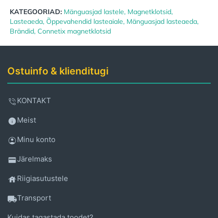
KATEGOORIAD:
Mänguasjad lastele
,
Magnetklotsid
,
Lasteaeda
,
Õppevahendid lasteaiale
,
Mänguasjad lasteaeda
,
Brändid
,
Connetix magnetklotsid
Ostuinfo & klienditugi
KONTAKT
Meist
Minu konto
Järelmaks
Riigiasutustele
Transport
Kuidas tagastada toodet?