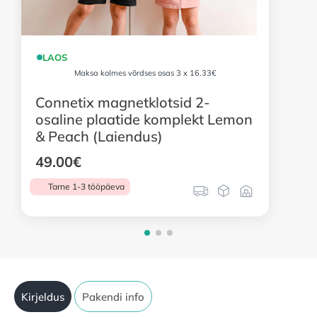
LAOS
Maksa kolmes võrdses osas 3 x 16.33€
Connetix magnetklotsid 2-
osaline plaatide komplekt Lemon
& Peach (Laiendus)
49.00
€
Tarne 1-3 tööpäeva
Kirjeldus
Pakendi info