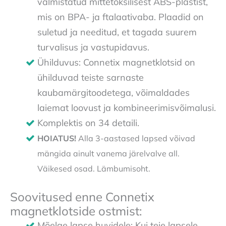
valmistatud mittetoksilisest ABS-plastist,
mis on BPA- ja ftalaativaba. Plaadid on
suletud ja needitud, et tagada suurem
turvalisus ja vastupidavus.
Ühilduvus: Connetix magnetklotsid on
ühilduvad teiste sarnaste
kaubamärgitoodetega, võimaldades
laiemat loovust ja kombineerimisvõimalusi.
Komplektis on 34 detaili.
HOIATUS!
Alla 3-aastased lapsed võivad
mängida ainult vanema järelvalve all.
Väikesed osad. Lämbumisoht.
Soovitused enne Connetix
magnetklotside ostmist:
Mõelge lapse huvidele: Kui teie lapsele