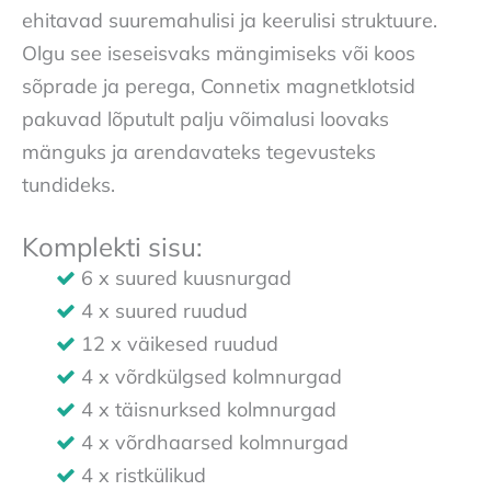
ehitavad suuremahulisi ja keerulisi struktuure.
Olgu see iseseisvaks mängimiseks või koos
sõprade ja perega, Connetix magnetklotsid
pakuvad lõputult palju võimalusi loovaks
mänguks ja arendavateks tegevusteks
tundideks.
Komplekti sisu:
6 x suured kuusnurgad
4 x suured ruudud
12 x väikesed ruudud
4 x võrdkülgsed kolmnurgad
4 x täisnurksed kolmnurgad
4 x võrdhaarsed kolmnurgad
4 x ristkülikud