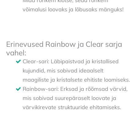
Mida rohkem klotse, seda rohkem
võimalusi loovaks ja lõbusaks mänguks!
Erinevused Rainbow ja Clear sarja
vahel:
Clear-sari: Läbipaistvad ja kristallised
kujundid, mis sobivad ideaalselt
maagiliste ja kristalsete ehitiste loomiseks.
Rainbow-sari: Erksad ja rõõmsad värvid,
mis sobivad suurepäraselt loovate ja
värvikirevate struktuuride ehitamiseks.