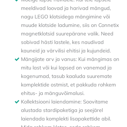
meeldivad loovad ja harivad mängud,
nagu LEGO klotsidega mängimine või
muude klotside ladumine, siis on Connetix
magnetklotsid suurepärane valik. Need
sobivad hästi lastele, kes naudivad
kauneid ja värvilisi ehitisi ja kujundeid.
Mängijate arv ja vanus: Kui mängimas on
mitu last või kui lapsed on vanemad ja
kogenumad, tasub kaaluda suuremate
komplektide ostmist, et pakkuda rohkem
ehitus- ja mänguvõimalusi.
Kollektsiooni laiendamine: Soovitame
alustada stardipaketiga ja seejärel
laiendada komplekti lisapakettide abil.