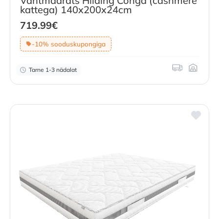
Vahtmadrats Hilding Conga (cashmere
kattega) 140x200x24cm
719.99
€
-10% sooduskupongiga
Tarne 1-3 nädalat