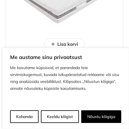
Lisa korvi
Me austame sinu privaatsust
Me kasutame küpsiseid, et parandada teie
TELLIMISEL
sirvimiskogemust, kuvada isikupärastatud reklaame või sisu
Maksa kolmes võrdses osas 3 x 223.33€
ning analüüsida veebiliiklust. Klõpsates „Nõustun kõigiga“,
Lateks-vahtmadrats Hilding Melody
annate nõusoleku küpsiste kasutamiseks.
(Italiano kattega) 90x200x24cm
669.99
€
-10% sooduskupongiga
Kohanda
Keeldu kõigist
Nõustu kõigiga