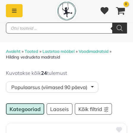
Skip
to
content
Products
PEAMENÜÜ
search
Avaleht
Tooted
Lastetoa mööbel
Voodimadratsid
Hilding vedrudeta madratsid
Kuvatakse kõik
24
tulemust
Kategooriad
Laoseis
Kõik filtrid