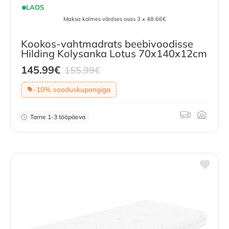
LAOS
Maksa kolmes võrdses osas 3 x 48.66€
Kookos-vahtmadrats beebivoodisse
Hilding Kolysanka Lotus 70x140x12cm
Current
Original
145.99
€
155.99
€
price
price
-10% sooduskupongiga
is:
was:
145.99
€
155.99
.
€
.
Tarne 1-3 tööpäeva