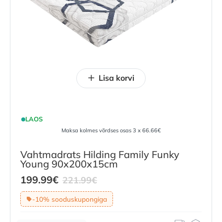
Lisa korvi
LAOS
Maksa kolmes võrdses osas 3 x 66.66€
Vahtmadrats Hilding Family Funky
Young 90x200x15cm
Current
Original
199.99
€
221.99
€
price
price
-10% sooduskupongiga
is:
was:
199.99
€
221.99
.
€
.