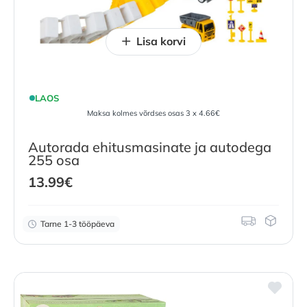
Lisa korvi
LAOS
Maksa kolmes võrdses osas 3 x 4.66€
Autorada ehitusmasinate ja autodega
255 osa
13.99
€
Tarne 1-3 tööpäeva