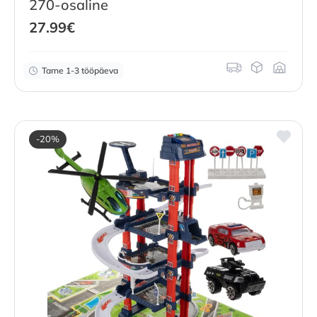
270-osaline
27.99
€
Tarne 1-3 tööpäeva
-20%