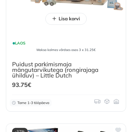
Lisa korvi
LAOS
Maksa kolmes võrdses osas 3 x 31.25€
Puidust parkimismaja
mängutarvikutega (rongirajaga
ühilduv) – Little Dutch
93.75
€
Tarne 1-3 tööpäeva
-37%