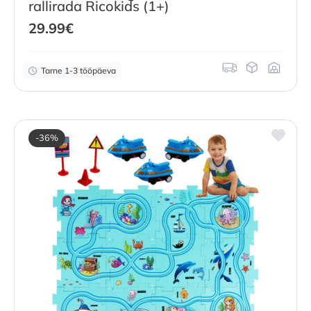
rallirada Ricokids (1+)
29.99
€
Tarne 1-3 tööpäeva
-36%