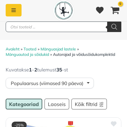
Skip
to
content
Products
PEAMENÜÜ
search
Avaleht
Tooted
Mänguasjad lastele
Mänguautod ja sõidukid
Autorajad ja võidusõidukomplektid
Kuvatakse
1
–
2
tulemust
35
-st
Kategooriad
Laoseis
Kõik filtrid
-25%