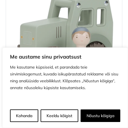
Me austame sinu privaatsust
Me kasutame küpsiseid, et parandada teie
sirvimiskogemust, kuvada isikupärastatud reklaame või sisu
ning analüüsida veebiliiklust. Klõpsates „Nõustun kõigiga“,
Lisa korvi
annate nõusoleku küpsiste kasutamiseks.
LAOS
Kohanda
Keeldu kõigist
Nõustu kõigiga
Maksa kolmes võrdses osas 3 x 4.00€