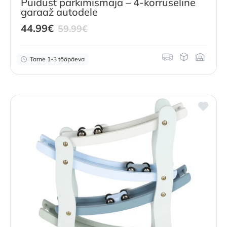
Puidust parkimismaja – 4-korruseline
garaaž autodele
Current
Original
44.99
€
59.99
€
price
price
is:
was:
Tarne 1-3 tööpäeva
44.99
€
59.99
.
€
.