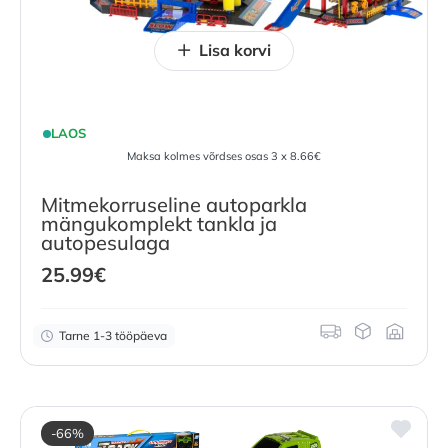
Lisa korvi
LAOS
Maksa kolmes võrdses osas 3 x 8.66€
Mitmekorruseline autoparkla
mängukomplekt tankla ja
autopesulaga
25.99
€
Tarne 1-3 tööpäeva
-66%