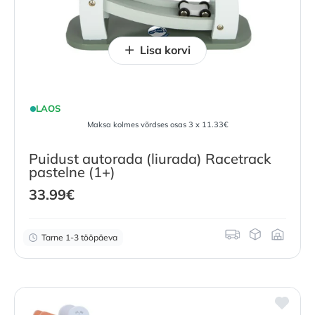
Lisa korvi
LAOS
Maksa kolmes võrdses osas 3 x 11.33€
Puidust autorada (liurada) Racetrack
pastelne (1+)
33.99
€
Tarne 1-3 tööpäeva