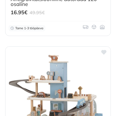
osaline
Current
Original
16.95
€
49.95
€
price
price
is:
was:
Tarne 1-3 tööpäeva
16.95
€
49.95
.
€
.