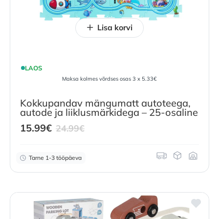
Lisa korvi
LAOS
Maksa kolmes võrdses osas 3 x 5.33€
Kokkupandav mängumatt autoteega,
autode ja liiklusmärkidega – 25-osaline
Current
Original
15.99
€
24.99
€
price
price
is:
was:
Tarne 1-3 tööpäeva
15.99
€
24.99
.
€
.