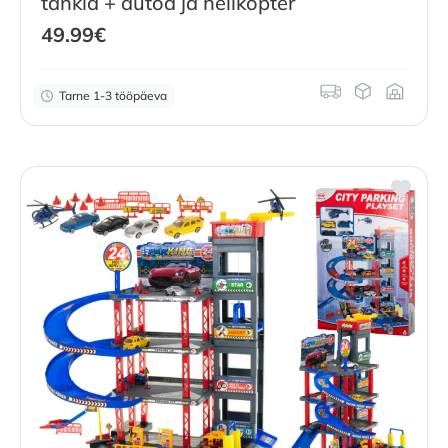
tankla + autod ja helikopter
49.99
€
Tarne 1-3 tööpäeva