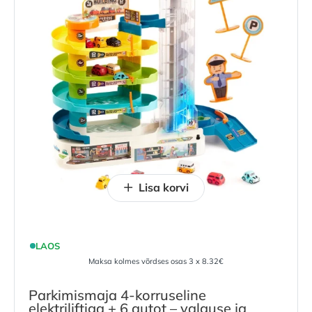
Lisa korvi
LAOS
Maksa kolmes võrdses osas 3 x 8.32€
Parkimismaja 4-korruseline
elektriliftiga + 6 autot – valguse ja