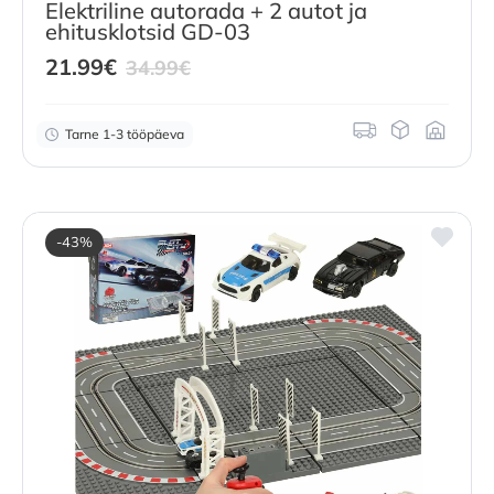
Elektriline autorada + 2 autot ja
ehitusklotsid GD-03
Current
Original
21.99
€
34.99
€
price
price
is:
was:
Tarne 1-3 tööpäeva
21.99
€
34.99
.
€
.
-43%