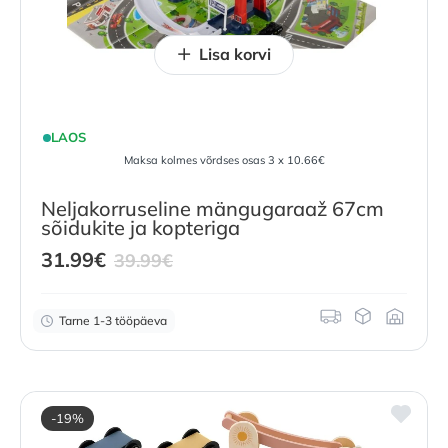
Lisa korvi
LAOS
Maksa kolmes võrdses osas 3 x 10.66€
Neljakorruseline mängugaraaž 67cm
sõidukite ja kopteriga
Current
Original
31.99
€
39.99
€
price
price
is:
was:
Tarne 1-3 tööpäeva
31.99
€
39.99
.
€
.
-19%