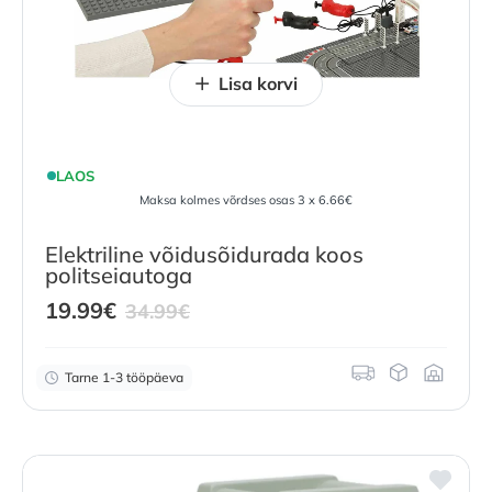
Lisa korvi
LAOS
Maksa kolmes võrdses osas 3 x 6.66€
Elektriline võidusõidurada koos
politseiautoga
Current
Original
19.99
€
34.99
€
price
price
is:
was:
Tarne 1-3 tööpäeva
19.99
€
34.99
.
€
.