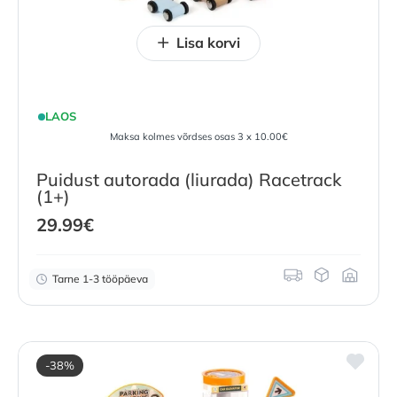
Lisa korvi
LAOS
Maksa kolmes võrdses osas 3 x 10.00€
Puidust autorada (liurada) Racetrack
(1+)
29.99
€
Tarne 1-3 tööpäeva
-38%