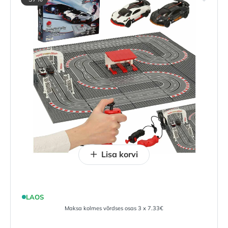
Lisa korvi
LAOS
Maksa kolmes võrdses osas 3 x 7.33€