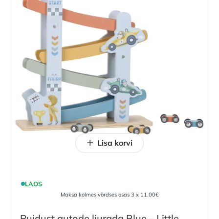
Lisa korvi
LAOS
Maksa kolmes võrdses osas 3 x 11.00€
Puidust autode liurada Blue – Little