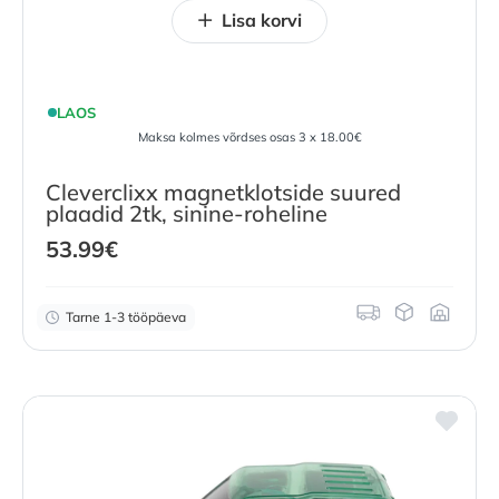
Lisa korvi
LAOS
Maksa kolmes võrdses osas 3 x 18.00€
Cleverclixx magnetklotside suured
plaadid 2tk, sinine-roheline
53.99
€
Tarne 1-3 tööpäeva