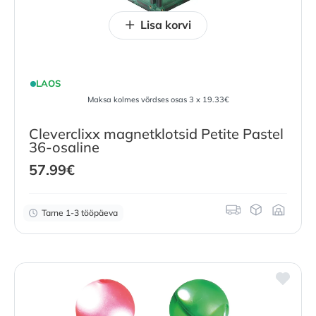
Lisa korvi
LAOS
Maksa kolmes võrdses osas 3 x 19.33€
Cleverclixx magnetklotsid Petite Pastel
36-osaline
57.99
€
Tarne 1-3 tööpäeva