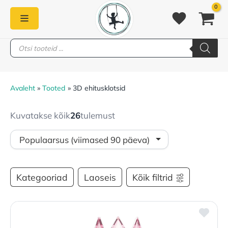
Skip
to
content
Products
PEAMENÜÜ
search
Avaleht
Tooted
3D ehitusklotsid
Kuvatakse kõik
26
tulemust
Kategooriad
Laoseis
Kõik filtrid