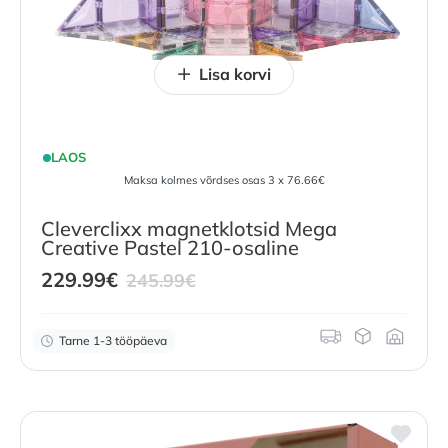
Lisa korvi
LAOS
Maksa kolmes võrdses osas 3 x 76.66€
Cleverclixx magnetklotsid Mega
Creative Pastel 210-osaline
Current
Original
229.99
€
245.99
€
price
price
is:
was:
Tarne 1-3 tööpäeva
229.99
€
245.99
.
€
.