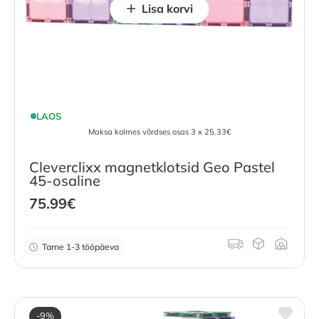
Lisa korvi
LAOS
Maksa kolmes võrdses osas 3 x 25.33€
Cleverclixx magnetklotsid Geo Pastel
45-osaline
75.99
€
Tarne 1-3 tööpäeva
-9%