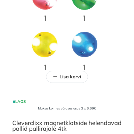
Lisa korvi
LAOS
Maksa kolmes võrdses osas 3 x 6.66€
Cleverclixx magnetklotside helendavad
pallid pallirajale 4tk