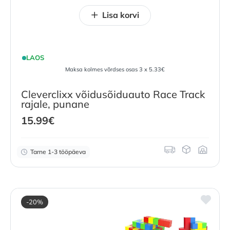
Lisa korvi
LAOS
Maksa kolmes võrdses osas 3 x 5.33€
Cleverclixx võidusõiduauto Race Track
rajale, punane
15.99
€
Tarne 1-3 tööpäeva
-20%