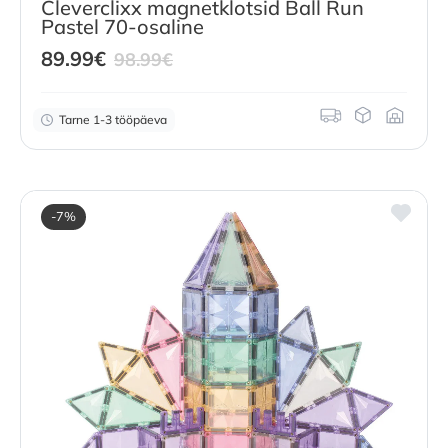
Cleverclixx magnetklotsid Ball Run
Pastel 70-osaline
Current
Original
89.99
€
98.99
€
price
price
is:
was:
Tarne 1-3 tööpäeva
89.99
€
98.99
.
€
.
-7%