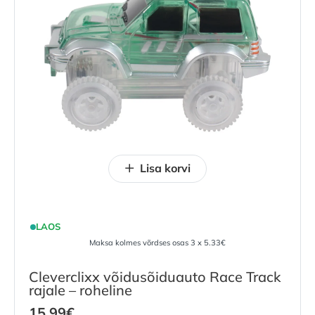
Lisa korvi
LAOS
Maksa kolmes võrdses osas 3 x 5.33€
Cleverclixx võidusõiduauto Race Track
rajale – roheline
15.99
€