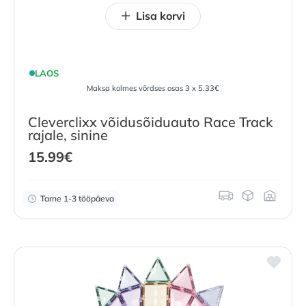
Lisa korvi
LAOS
Maksa kolmes võrdses osas 3 x 5.33€
Cleverclixx võidusõiduauto Race Track
rajale, sinine
15.99
€
Tarne 1-3 tööpäeva