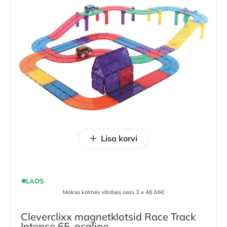
Lisa korvi
LAOS
Maksa kolmes võrdses osas 3 x 46.66€
Cleverclixx magnetklotsid Race Track
Intense 65-osaline