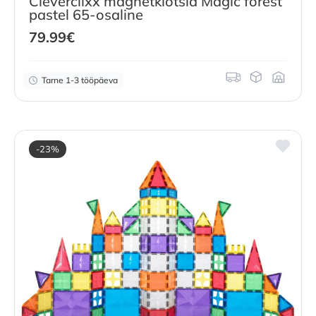
Cleverclixx magnetklotsid Magic forest
pastel 65-osaline
79.99
€
Tarne 1-3 tööpäeva
-23%