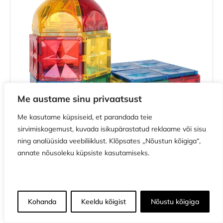
Me austame sinu privaatsust
Me kasutame küpsiseid, et parandada teie
sirvimiskogemust, kuvada isikupärastatud reklaame või sisu
ning analüüsida veebiliiklust. Klõpsates „Nõustun kõigiga“,
Lisa korvi
annate nõusoleku küpsiste kasutamiseks.
LAOS
Maksa kolmes võrdses osas 3 x 26.66€
Kohanda
Keeldu kõigist
Nõustu kõigiga
Cleverclixx magnetklotsid Curve Dome