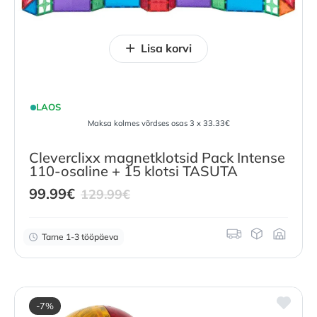
Lisa korvi
LAOS
Maksa kolmes võrdses osas 3 x 33.33€
Cleverclixx magnetklotsid Pack Intense
110-osaline + 15 klotsi TASUTA
Current
Original
99.99
€
129.99
€
price
price
is:
was:
Tarne 1-3 tööpäeva
99.99
€
.
129.99
€
.
-7%